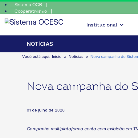
Sistema OCB
Cooperativismo
nte, escolha o coop • escolha consciente, escolha o coop • escol
SomosCoop
Institucional
NOTÍCIAS
Você está aqui:
Início
Notícias
Nova campanha do Siste
Nova campanha do S
01 de julho de 2026
Campanha multiplataforma conta com exibição em TV, a