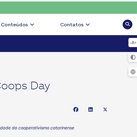
op • escolha consciente, escolha o coop
Pesqui
Conteúdos
Contatos
Coops Day
lidade do cooperativismo catarinense