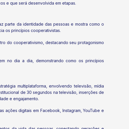
os e que será desenvolvida em etapas.
az parte da identidade das pessoas e mostra como o
 os princípios cooperativistas.
ntro do cooperativismo, destacando seu protagonismo
m no dia a dia, demonstrando como os princípios
atégia multiplataforma, envolvendo televisão, mídia
nstitucional de 30 segundos na televisão, inserções de
idade e engajamento.
as ações digitais em Facebook, Instagram, YouTube e
entos da vida das pessoas, conectando gerações e