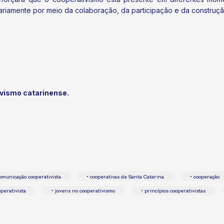
riamente por meio da colaboração, da participação e da construção
ivismo catarinense.
comunicação cooperativista
• cooperativas de Santa Catarina
• cooperação
operativista
• jovens no cooperativismo
• princípios cooperativistas