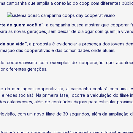
uma campanha que amplia a conexão do coop com diferentes públic
arte de quem você é”
, a campanha busca mostrar que cooperar f
ra as novas gerações, sem deixar de dialogar com quem já vivencia
 da sua vida”
, a proposta é evidenciar a presença dos jovens de
sformação das cooperativas e das comunidades onde atuam.
a do cooperativismo com exemplos de cooperação que acontece
or diferentes gerações.
nce da mensagem cooperativista, a campanha contará com uma estr
y e redes sociais). Na primeira fase, ocorre a veiculação do filme i
des catarinenses, além de conteúdos digitais para estimular proxim
elevisão, com um novo filme de 30 segundos, além da ampliação d
forçará que o cooperativismo está presente em diferentes mom