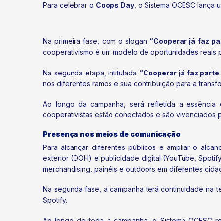
Para celebrar o
Coops Day
, o Sistema OCESC lança 
Na primeira fase, com o slogan
“Cooperar já faz p
cooperativismo é um modelo de oportunidades reais pa
Na segunda etapa, intitulada
“Cooperar já faz parte
nos diferentes ramos e sua contribuição para a tran
Ao longo da campanha, será refletida a essênci
cooperativistas estão conectados e são vivenciados p
Presença nos meios de comunicação
Para alcançar diferentes públicos e ampliar o alca
exterior (OOH) e publicidade digital (YouTube, Spotif
merchandising, painéis e outdoors em diferentes cida
Na segunda fase, a campanha terá continuidade na t
Spotify.
Ao longo de toda a campanha, o Sistema OCESC re