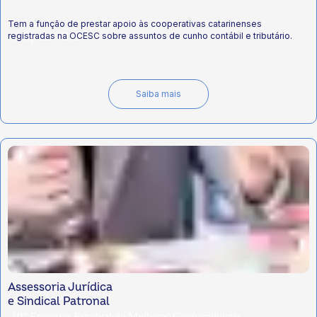
Tem a função de prestar apoio às cooperativas catarinenses
registradas na OCESC sobre assuntos de cunho contábil e tributário.
Coop na COP30
Saiba mais
Ano Internacional das Cooperativas
Assessoria Jurídica
e Sindical Patronal
19° Encontro Estadual de Mulheres Cooperativistas -