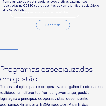
Tem a função de prestar apoio às cooperativas catarinenses
2024
registradas na OCESC sobre assuntos de cunho jurídico, societário, e
sindical patronal.
Acesse nosso canal no YouTube
Saiba mais
Programas especializados
em gestão
Temos soluções para a cooperativa mergulhar fundo na sua
realidade, em diferentes frentes, governança, gestão,
legislação e princípios cooperativistas, desempenho
econômico-financeiro, ESGe negócios. A partir dos