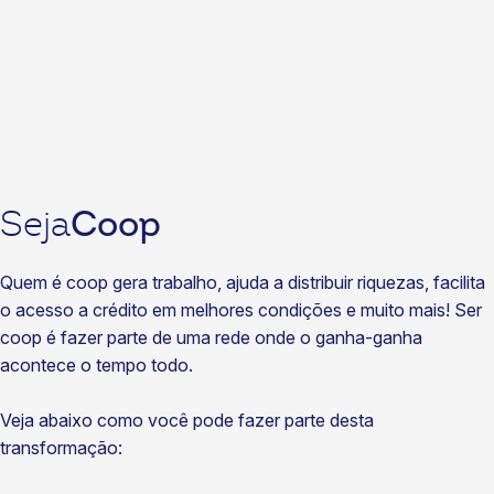
DNA Sicoob celebra histórias, dedicação e
reconhecimento
04/08/2026
Notícias
Ceraçá inaugura nova unidade de Grupos Geradores e
Telecom e lança livro que celebra seus 50 anos de história
04/08/2026
Coop
Seja
Quem é coop gera trabalho, ajuda a distribuir riquezas, facilita
o acesso a crédito em melhores condições e muito mais! Ser
coop é fazer parte de uma rede onde o ganha-ganha
acontece o tempo todo.
Veja abaixo como você pode fazer parte desta
transformação: