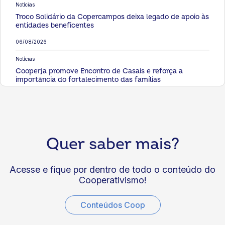
Notícias
Troco Solidário da Copercampos deixa legado de apoio às
entidades beneficentes
06/08/2026
Notícias
Cooperja promove Encontro de Casais e reforça a
importância do fortalecimento das famílias
06/08/2026
Notícias
Unimed Chapecó: primeira turma de médicos
certificados em Cirurgia Robótica conclui formação
Quer saber mais?
05/08/2026
Acesse e fique por dentro de todo o conteúdo do
Notícias
Cooperativismo!
COOPERA celebra formatura do Programa Mulheres
Cooperativistas
Conteúdos Coop
05/08/2026
Notícias