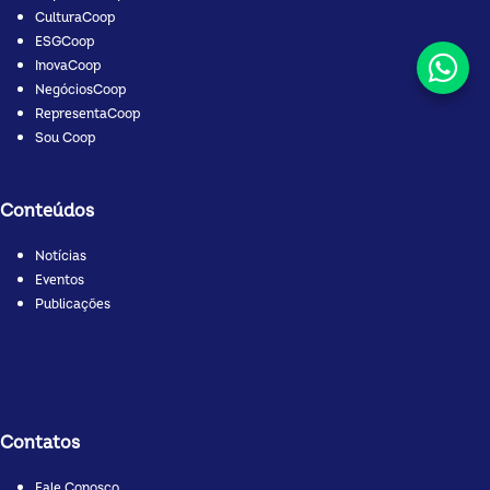
CulturaCoop
ESGCoop
InovaCoop
NegóciosCoop
RepresentaCoop
Sou Coop
Conteúdos
Notícias
Eventos
Publicações
Contatos
Fale Conosco