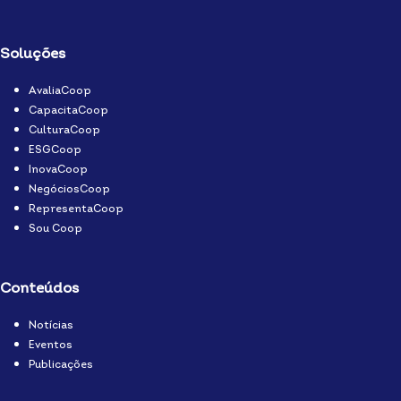
Soluções
AvaliaCoop
CapacitaCoop
CulturaCoop
ESGCoop
InovaCoop
NegóciosCoop
RepresentaCoop
Sou Coop
Conteúdos
Notícias
Eventos
Publicações