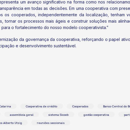
presenta um avanço significativo na forma como nos relacionamo
 transparência em todas as decisões. Em uma cooperativa com pre
os os cooperados, independentemente da localização, tenham vo
s, tornar os processos mais ágeis e construir soluções mais alin
 para o fortalecimento do nosso modelo cooperativista.”
dernização da governança da cooperativa, reforçando o papel ati
cipação e desenvolvimento sustentável.
Catarina
Cooperativa de crédito
Cooperados
Banco Central do Br
assembleia geral
sistema Sicoob
gestão cooperativa
part
os Alberto Utzig
reuniões seccionais