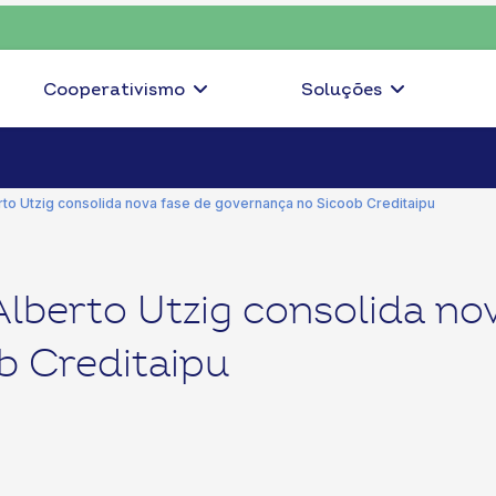
 escolha o coop • escolha consciente, escolha o coop • escolha c
Cooperativismo
Soluções
rto Utzig consolida nova fase de governança no Sicoob Creditaipu
Alberto Utzig consolida no
b Creditaipu