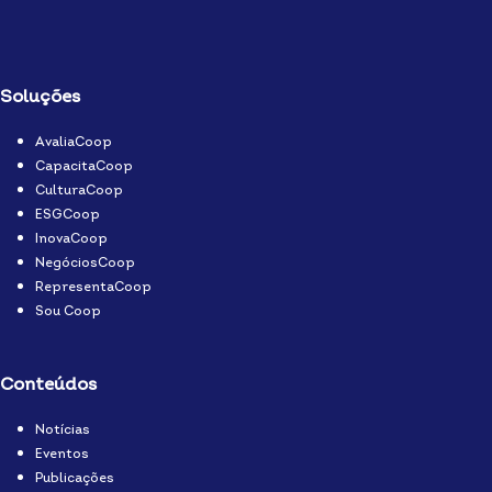
Soluções
AvaliaCoop
CapacitaCoop
CulturaCoop
ESGCoop
InovaCoop
NegóciosCoop
RepresentaCoop
Sou Coop
Conteúdos
Notícias
Eventos
Publicações