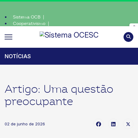
Sistema OCB
Cooperativismo
te, escolha o coop • escolha consciente, escolha o coop • escolh
SomosCoop
Pesqui
NOTÍCIAS
Artigo: Uma questão
preocupante
02 de junho de 2026