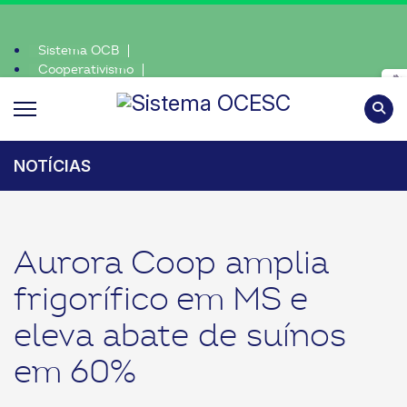
Sistema OCB
Cooperativismo
escolha o coop • escolha consciente, escolha o coop • escolha co
SomosCoop
Pesqui
NOTÍCIAS
Aurora Coop amplia
frigorífico em MS e
eleva abate de suínos
em 60%