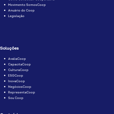
Movimento SomosCoop
Anuário do Coop
Legislação
Soluções
AvaliaCoop
CapacitaCoop
CulturaCoop
ESGCoop
InovaCoop
NegóciosCoop
RepresentaCoop
Sou Coop